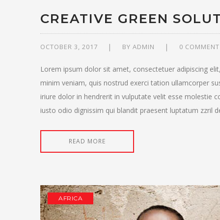
CREATIVE GREEN SOLU
OCTOBER 3, 2017
BY
ADMIN
0 COMMENT
Lorem ipsum dolor sit amet, consectetuer adipiscing eli
minim veniam, quis nostrud exerci tation ullamcorper su
iriure dolor in hendrerit in vulputate velit esse molestie 
iusto odio dignissim qui blandit praesent luptatum zzril del
READ MORE
AFRICA