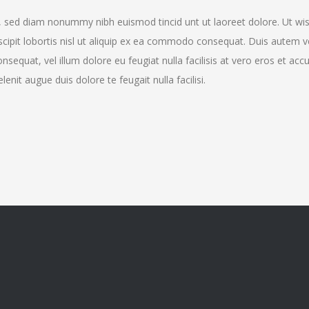
t, sed diam nonummy nibh euismod tincid unt ut laoreet dolore. Ut wi
scipit lobortis nisl ut aliquip ex ea commodo consequat. Duis autem 
consequat, vel illum dolore eu feugiat nulla facilisis at vero eros et ac
enit augue duis dolore te feugait nulla facilisi.