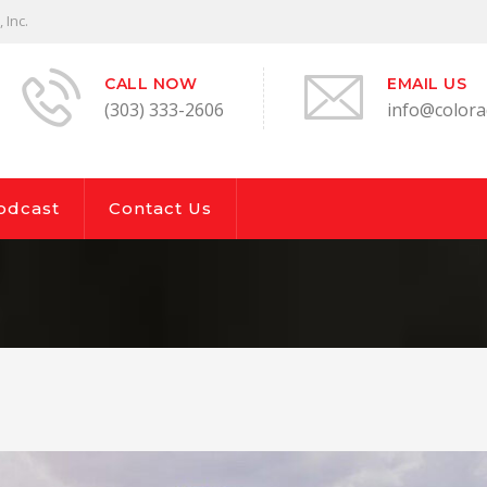
 Inc.
CALL NOW
EMAIL US
(303) 333-2606
info@colorad
odcast
Contact Us