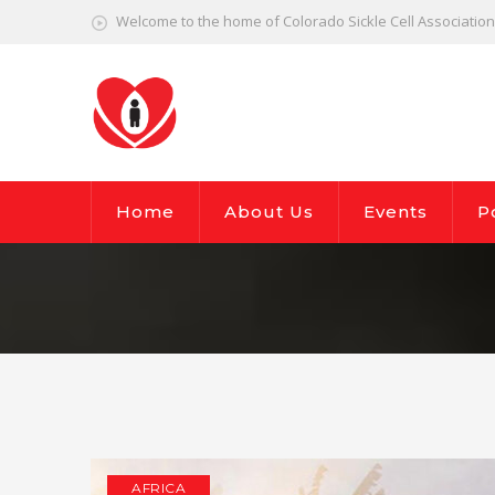
Welcome to the home of Colorado Sickle Cell Association,
Home
About Us
Events
P
AFRICA