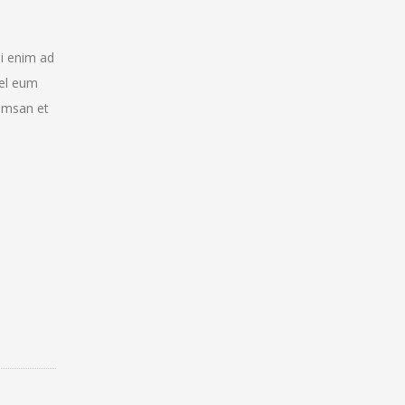
si enim ad
vel eum
cumsan et