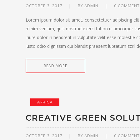
OCTOBER 3, 2017
BY
ADMIN
0 COMMENT
Lorem ipsum dolor sit amet, consectetuer adipiscing eli
minim veniam, quis nostrud exerci tation ullamcorper su
iriure dolor in hendrerit in vulputate velit esse molestie 
iusto odio dignissim qui blandit praesent luptatum zzril del
READ MORE
AFRICA
CREATIVE GREEN SOLU
OCTOBER 3, 2017
BY
ADMIN
0 COMMENT