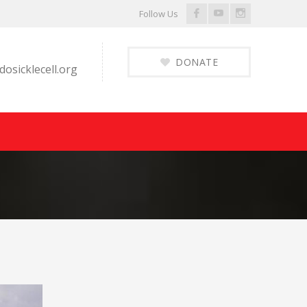
Facebook
Youtube
Instagram
Follow Us
Profile
Profile
Profile
DONATE
osicklecell.org