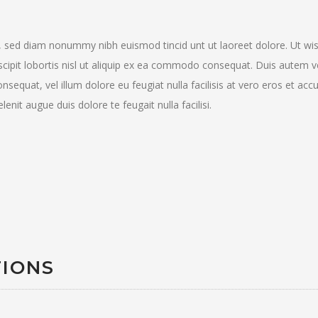
t, sed diam nonummy nibh euismod tincid unt ut laoreet dolore. Ut wi
scipit lobortis nisl ut aliquip ex ea commodo consequat. Duis autem 
consequat, vel illum dolore eu feugiat nulla facilisis at vero eros et ac
enit augue duis dolore te feugait nulla facilisi.
TIONS