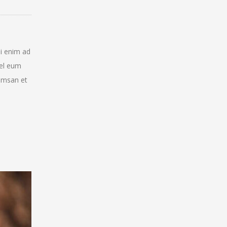
si enim ad
vel eum
cumsan et