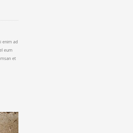
si enim ad
vel eum
cumsan et