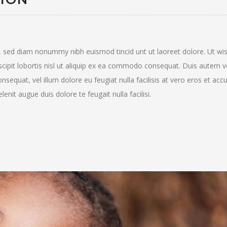
t, sed diam nonummy nibh euismod tincid unt ut laoreet dolore. Ut wi
scipit lobortis nisl ut aliquip ex ea commodo consequat. Duis autem 
consequat, vel illum dolore eu feugiat nulla facilisis at vero eros et ac
enit augue duis dolore te feugait nulla facilisi.