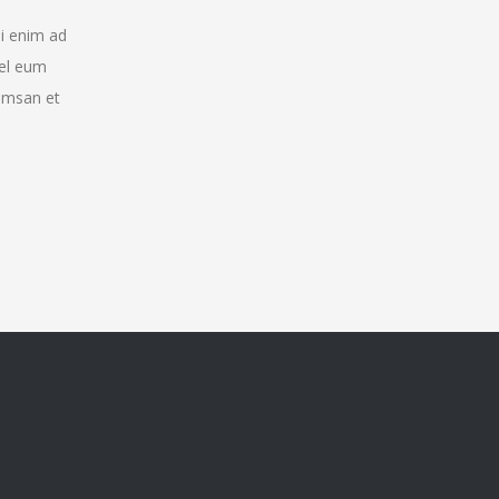
si enim ad
vel eum
cumsan et