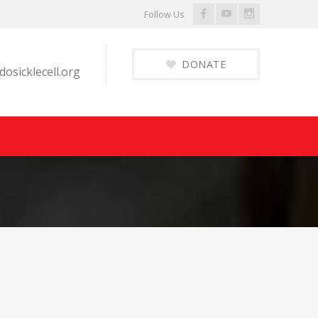
Facebook
Youtube
Instagram
Follow Us
Profile
Profile
Profile
DONATE
osicklecell.org