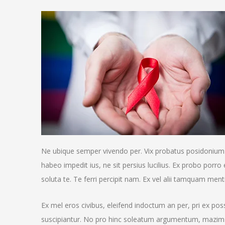
Ne ubique semper vivendo per. Vix probatus posidonium
habeo impedit ius, ne sit persius lucilius. Ex probo porro 
soluta te. Te ferri percipit nam. Ex vel alii tamquam men
Ex mel eros civibus, eleifend indoctum an per, pri ex po
suscipiantur. No pro hinc soleatum argumentum, mazi