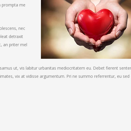
pora prompta me
dolescens, nec
leat detraxit
, an priter mel
mus ut, vis labitur urbanitas mediocritatem eu. Debet fierent senten
mates, vix at vidisse argumentum. Pri ne summo referrentur, eu sed 