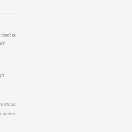
desset cu
dit
t
ion
orensibus
t homero