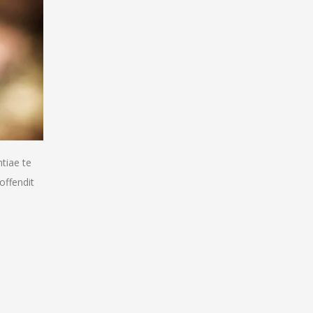
tiae te
offendit