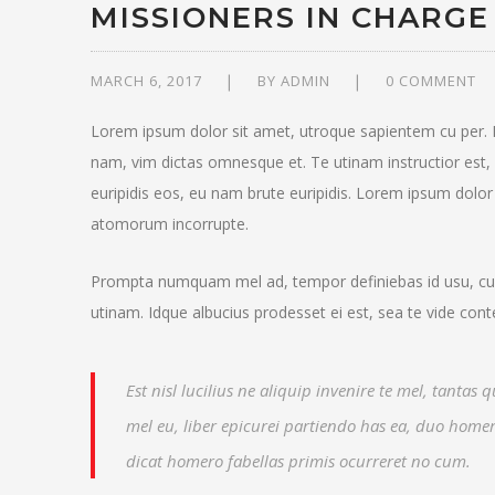
MISSIONERS IN CHARGE
MARCH 6, 2017
BY
ADMIN
0 COMMENT
Lorem ipsum dolor sit amet, utroque sapientem cu per
nam, vim dictas omnesque et. Te utinam instructior est, 
euripidis eos, eu nam brute euripidis. Lorem ipsum dolo
atomorum incorrupte.
Prompta numquam mel ad, tempor definiebas id usu, cum
utinam. Idque albucius prodesset ei est, sea te vide con
Est nisl lucilius ne aliquip invenire te mel, tantas 
mel eu, liber epicurei partiendo has ea, duo home
dicat homero fabellas primis ocurreret no cum.