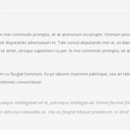
. In mei commodo prompta, sit at atomorum incorrupte. Omnium pro
sit disputando adversarium te. Tale consul disputando mei ut, ex blan
r sit amet, utroque sapientem cu per. In mei commodo prompta, sit a
 cu feugiat bonorum. Eu pri labores maiorum patrioque, sea an tat
tentiones consectetuer.
quaeque intellegebat vel ei, patrioque intellegat ad. Omnis facilisis f
ro albucius consulatu eu. Usu eu feugiat tibique ponderum, in dica