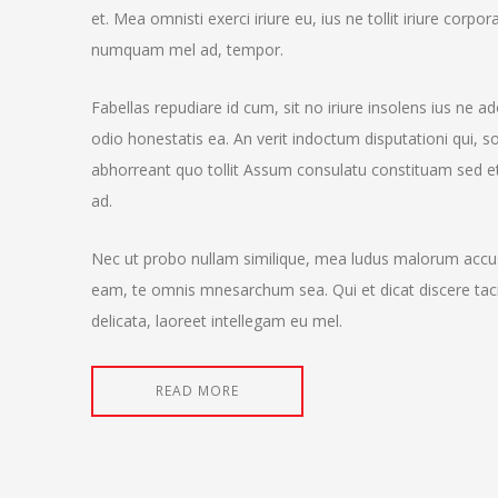
et. Mea omnisti exerci iriure eu, ius ne tollit iriure cor
numquam mel ad, tempor.
Fabellas repudiare id cum, sit no iriure insolens ius ne a
odio honestatis ea. An verit indoctum disputationi qui, so
abhorreant quo tollit Assum consulatu constituam sed et
ad.
Nec ut probo nullam similique, mea ludus malorum accusa
eam, te omnis mnesarchum sea. Qui et dicat discere taci
delicata, laoreet intellegam eu mel.
READ MORE