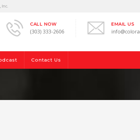
 Inc.
CALL NOW
EMAIL US
(303) 333-2606
info@colorad
odcast
Contact Us