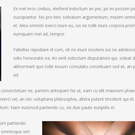
Ex mel eros civibus, eleifend indoctum an per, pri ex possim p
suscipiantur. No pro hinc soleatum argumentum, mazim omn
et. Mea omnisti exerci iriure eu, ius ne tollit iriure corpora pr
numquam mel ad, tempor.
Fabellas repudiare id cum, sit no iriure insolens ius ne adolesc
odio honestatis ea. An verit indoctum disputationi qui, soleat d
abhorreant quo tollit Assum consulatu constituam sed et, an p
ad.
 consectetuer ne, partem antiopam his ut, eam cu elit maiorum pha
exerci vel, an nec voluptaria philosophia, altera putent tincidunt qui et.
titum. Nam euismod partiendo cu, vix duis paulo euripidis in.
ssim partiendo
m omnesque vim