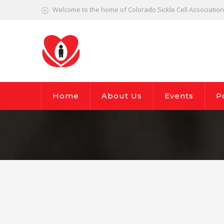
Welcome to the home of Colorado Sickle Cell Association,
Home
About Us
Events
P