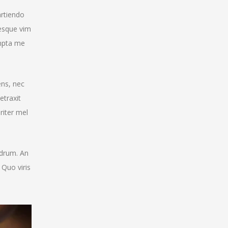
artiendo
esque vim
ompta me
ens, nec
etraxit
riter mel
edrum. An
 Quo viris