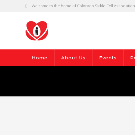
Welcome to the home of Colorado Sickle Cell Association,
Home
About Us
Events
P