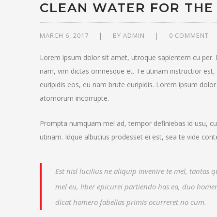
CLEAN WATER FOR THE
MARCH 6, 2017
BY
ADMIN
0 COMMENT
Lorem ipsum dolor sit amet, utroque sapientem cu per
nam, vim dictas omnesque et. Te utinam instructior est, 
euripidis eos, eu nam brute euripidis. Lorem ipsum dolo
atomorum incorrupte.
Prompta numquam mel ad, tempor definiebas id usu, cum
utinam. Idque albucius prodesset ei est, sea te vide con
Est nisl lucilius ne aliquip invenire te mel, tantas 
mel eu, liber epicurei partiendo has ea, duo home
dicat homero fabellas primis ocurreret no cum.