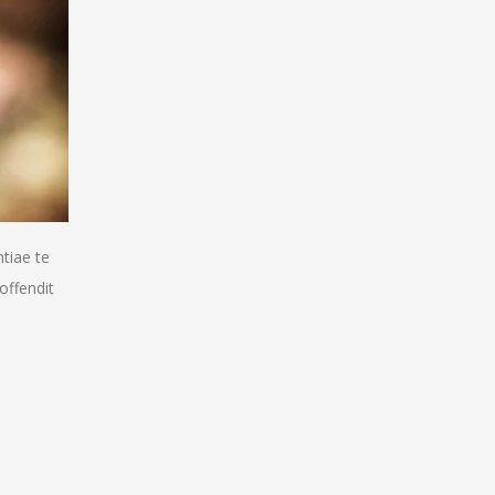
tiae te
offendit