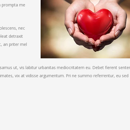
pora prompta me
dolescens, nec
leat detraxit
, an priter mel
mus ut, vis labitur urbanitas mediocritatem eu. Debet fierent senten
mates, vix at vidisse argumentum. Pri ne summo referrentur, eu sed 