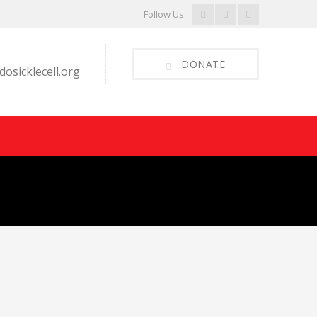
Facebook
Youtube
Instagram
Follow Us
Profile
Profile
Profile
DONATE
osicklecell.org