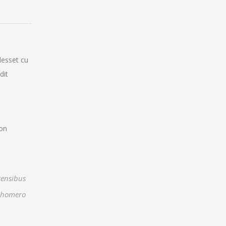
desset cu
dit
t
ion
orensibus
t homero