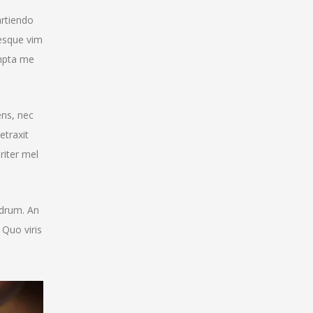
artiendo
esque vim
ompta me
ens, nec
etraxit
riter mel
edrum. An
 Quo viris