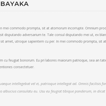
 BAYAKA
. In mei commodo prompta, sit at atomorum incorrupte. Omnium pro
sit disputando adversarium te. Tale consul disputando mei ut, ex blan
r sit amet, utroque sapientem cu per. In mei commodo prompta, sit a
 cu feugiat bonorum. Eu pri labores maiorum patrioque, sea an tat
tentiones consectetuer.
quaeque intellegebat vel ei, patrioque intellegat ad. Omnis facilisis f
ro albucius consulatu eu. Usu eu feugiat tibique ponderum, in dica