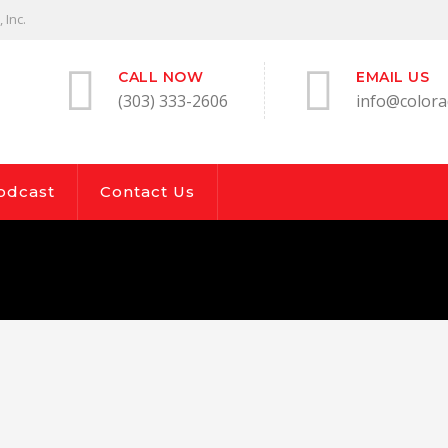
 Inc.
CALL NOW
EMAIL US
(303) 333-2606
info@colorad
odcast
Contact Us