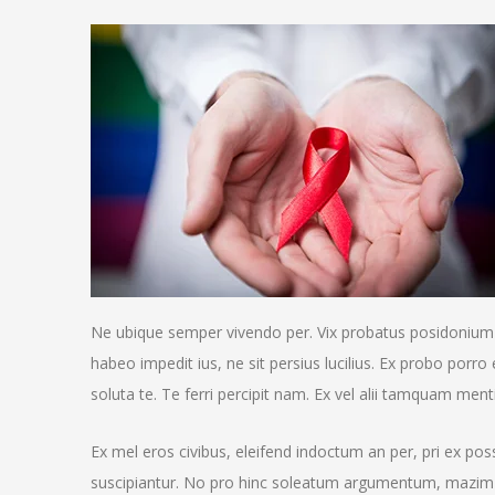
Ne ubique semper vivendo per. Vix probatus posidonium
habeo impedit ius, ne sit persius lucilius. Ex probo porro 
soluta te. Te ferri percipit nam. Ex vel alii tamquam men
Ex mel eros civibus, eleifend indoctum an per, pri ex po
suscipiantur. No pro hinc soleatum argumentum, mazi