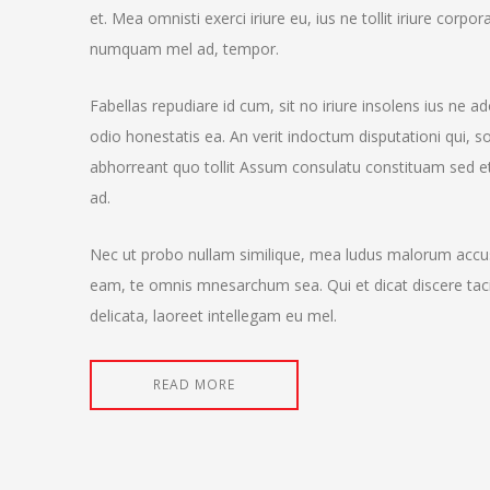
et. Mea omnisti exerci iriure eu, ius ne tollit iriure cor
numquam mel ad, tempor.
Fabellas repudiare id cum, sit no iriure insolens ius ne a
odio honestatis ea. An verit indoctum disputationi qui, so
abhorreant quo tollit Assum consulatu constituam sed et
ad.
Nec ut probo nullam similique, mea ludus malorum accusa
eam, te omnis mnesarchum sea. Qui et dicat discere taci
delicata, laoreet intellegam eu mel.
READ MORE